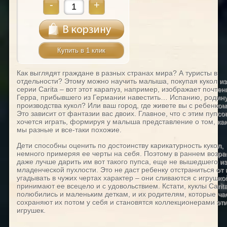
-
+
Купить в 1 клик
Как выглядят граждане в разных странах мира? А туристы в
отдельности? Этому можно научить малыша, покупая кукол из
серии Carita – вот этот карапуз, например, изображает почтен
Герра, прибывшего из Германии навестить… Испанию, родин
производства кукол? Или ваш город, где живете вы с ребенко
Это зависит от фантазии вас двоих. Главное, что с этим пупсо
хочется играть, формируя у малыша представление о том, ка
мы разные и все-таки похожие.
Дети способны оценить по достоинству карикатурность кукол,
немного примеряя ее черты на себя. Поэтому в раннем возра
даже лучше дарить им вот такого пупса, еще не вышедшего из
младенческой пухлости. Это не даст ребенку отстраниться от 
угадывать в чужих чертах характер – они сливаются с игрушко
принимают ее всецело и с удовольствием. Кстати, куклы Carit
полюбились и маленьким деткам, и их родителям, которые ча
сохраняют их потом у себя и становятся коллекционерами эт
игрушек.