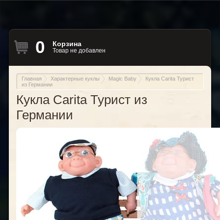
0
Корзина
Товар не добавлен
Главная
Характерные куклы
Magic Baby
Кукла Carita Турист
из Германии
Кукла Carita Турист из
Германии