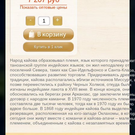
Показать оптовые цены
-
+
Купить в 1 клик
Народ кайова образовывал племя, язык которого принадлежит
таноанской группе индейских языков; он жил неподалеку от
поселений Севера, таких как Сан-Идельфонсо и Санта-Клара,
способствовавших развитию торговли. Придерживаясь древне
традиции, кайова располагались вблизи источников Миссури, 
позже переместились к району Черных Холмов, откуда были
изгнаны индейцами лакота в XVIII веке. В конце концов, они
обосновались на берегах реки Арканзас, где заключили мирн
договор с народом каманчи. В 1970 году численность племен
составляла две тысячи человек, тогда как в 1970 году их было
вдвое больше. В 1868 году индейцам кайова была выделена
резервация, расположенная на юго-западе Оклахомы, в кото
сегодня они живут вместе с команчи и кайова-апачи – малень
племенем, объединенным с кайова с незапамятных времен.