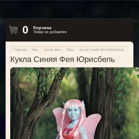
0
Корзина
Товар не добавлен
Главная
Феи
Синие Феи
Elfos
Кукла Синяя Фея Юрисбель
Кукла Синяя Фея Юрисбель