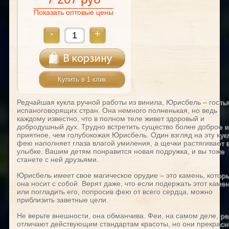
Показать оптовые цены
-
+
Купить в 1 клик
Редчайшая кукла ручной работы из винила, Юрисбель – гостья
испаноговорящих стран. Она немного полненькая, но ведь
каждому известно, что в полном теле живет здоровый и
добродушный дух. Трудно встретить существо более доброе и
приятное, чем голубокожая Юрисбель. Один взгляд на эту кук
фею наполняет глаза влагой умиления, а щечки растягивает 
улыбке. Вашим детям понравится новая подружка, и вы тоже
станете с ней друзьями.
Юрисбель имеет свое магическое орудие – это камень, котор
она носит с собой. Верят даже, что если подержать этот каме
или погладить его, попросив фею от всего сердца, можно
приблизить заветные цели.
Не верьте внешности, она обманчива. Феи, на самом деле, ре
отличают действующим стандартам красоты, но они прекрасн