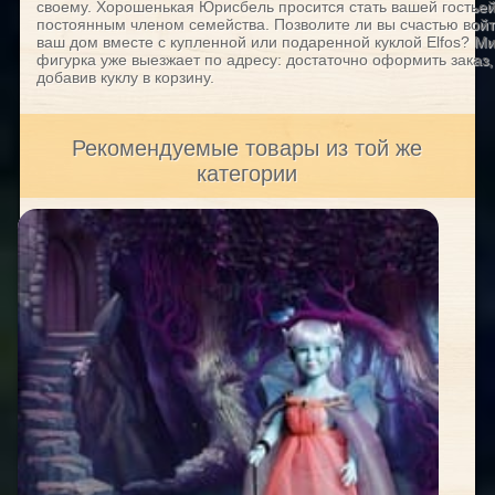
своему. Хорошенькая Юрисбель просится стать вашей гостьей
постоянным членом семейства. Позволите ли вы счастью войт
ваш дом вместе с купленной или подаренной куклой Elfos? М
фигурка уже выезжает по адресу: достаточно оформить заказ,
добавив куклу в корзину.
Рекомендуемые товары из той же
категории