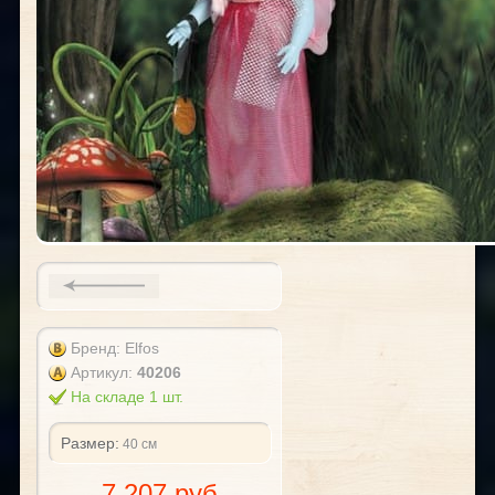
Бренд: Elfos
Артикул:
40206
На складе 1 шт.
Размер:
40 см
7 207 руб