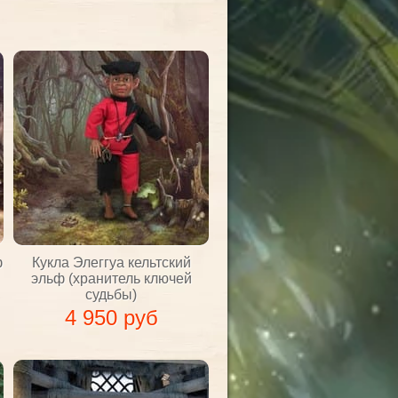
ф
Кукла Элеггуа кельтский
эльф (хранитель ключей
судьбы)
4 950 руб