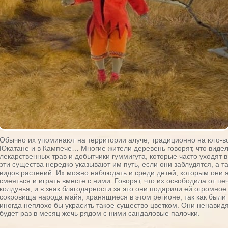
Обычно их упоминают на территории алуче, традиционно на юго-во
Юкатане и в Кампече… Многие жители деревень говорят, что видел
лекарственных трав и добытчики гуммигута, которые часто уходят в
эти существа нередко указывают им путь, если они заблудятся, а 
видов растений. Их можно наблюдать и среди детей, которым они 
смеяться и играть вместе с ними. Говорят, что их освободила от 
колдунья, и в знак благодарности за это они подарили ей огромно
сокровища народа майя, хранящиеся в этом регионе, так как были
иногда неплохо бы украсить такое существо цветком. Они ненавид
будет раз в месяц жечь рядом с ними сандаловые палочки.