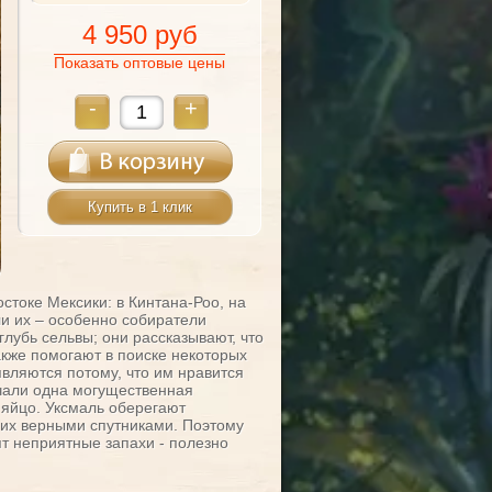
4 950 руб
Показать оптовые цены
-
+
Купить в 1 клик
стоке Мексики: в Кинтана-Роо, на
и их – особенно собиратели
глубь сельвы; они рассказывают, что
также помогают в поиске некоторых
являются потому, что им нравится
печали одна могущественная
е яйцо. Уксмаль оберегают
 их верными спутниками. Поэтому
ят неприятные запахи - полезно