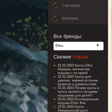
Сантерия
Шаманы
Все бренды:
Elfos
Magic Baby
Свежие
статьи
01.02.2023
Куклы Elfos
Шаманы: магические
игрушки с историей
31.01.2023
Куклы для
девочек: важный источник
развития и удовольствия
31.01.2023
Почему куклы и
пупсы являются лучшими
игрушками для детей?
25.01.2023
Коллекционные
игрушки Elfos Феи
23.01.2023
Кукла
Американский долл: