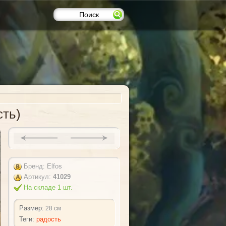
сть)
Бренд: Elfos
Артикул:
41029
На складе 1 шт.
Размер:
28 см
Теги:
радость