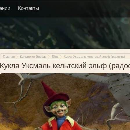
ании
Контакты
Главная
Кельтские Эльфы
Elfos
Кукла Уксмаль кельтский эльф (радость)
Кукла Уксмаль кельтский эльф (радо