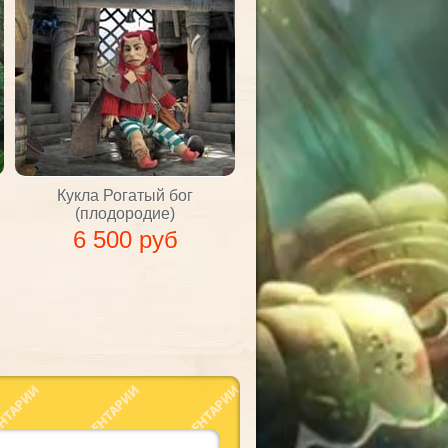
Кукла Рогатый бог
(плодородие)
6 500 руб